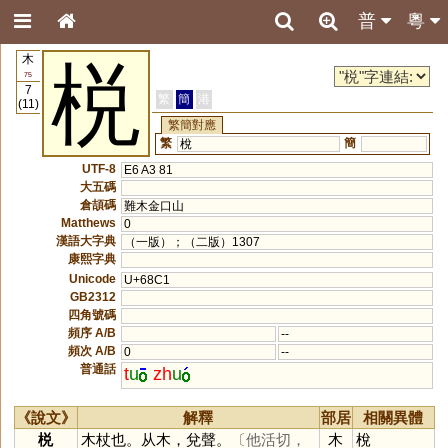
普
粵
木
棁
75
7
繁
簡
港
(11)
繁簡對應
繁
簡
梲
UTF-8
E6 A3 81
大五碼
倉頡碼
難木金口山
Matthews
0
漢語大字典
（一版）；（二版）1307
康熙字典
Unicode
U+68C1
GB2312
四角號碼
頻序 A/B
--
頻次 A/B
0
--
普通話
t
u
zh
u
《說文》
解釋
部居
相關異體
棁
木杖也。从木，兌聲。
〔他活切，
木
梲