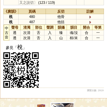
又之說切〕
(123 / 119)
《廣韻》
頁碼
反切
註解
棁
480
他骨
棁
487
他括
聲母
清濁
部位
聲調
韻攝
韻目
開合
等第
中
古
透
次清
舌
入
臻
魂
/
沒
合
一
音
透
次清
舌
入
山
桓
/
末
合
一
梲
參見「
」
瀏覽次數: 2919