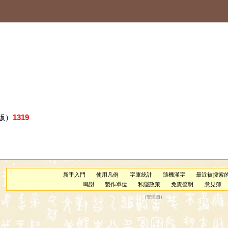
版）
1319
新手入門
使用凡例
字庫統計
隨機漢字
最近被搜索
鳴謝
製作單位
私隱政策
免責聲明
意見簿
（
管理員
）