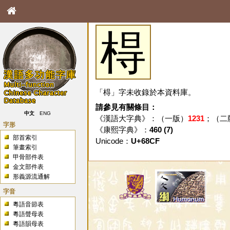
棏
「棏」字未收錄於本資料庫。
請參見有關條目：
中文
ENG
《漢語大字典》：（一版）
1231
；（二
字形
《康熙字典》：
460 (7)
部首索引
Unicode：
U+68CF
筆畫索引
甲骨部件表
金文部件表
形義源流通解
字音
粵語音節表
粵語聲母表
粵語韻母表