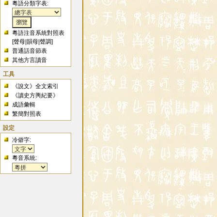
粵語分類字表:
粵語注音系統對照表
[
聲母
|
韻母
|
聲調
]
普通話音節表
其他方言讀音
工具
《說文》全文索引
《讀史方輿紀要》
成語彙輯
繁簡對照表
設定
冷僻字:
粵音系統: