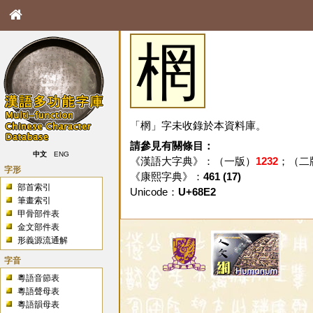
棢
「棢」字未收錄於本資料庫。
請參見有關條目：
中文
ENG
《漢語大字典》：（一版）
1232
；（二
字形
《康熙字典》：
461 (17)
部首索引
Unicode：
U+68E2
筆畫索引
甲骨部件表
金文部件表
形義源流通解
字音
粵語音節表
粵語聲母表
粵語韻母表