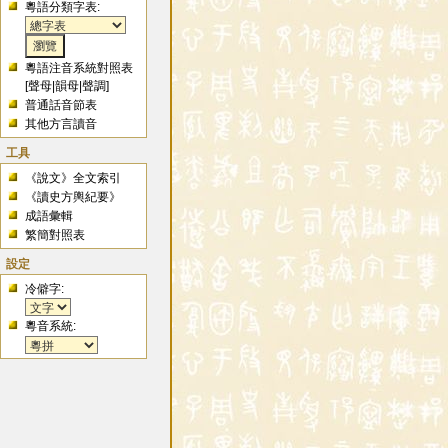
粵語分類字表:
粵語注音系統對照表
[
聲母
|
韻母
|
聲調
]
普通話音節表
其他方言讀音
工具
《說文》全文索引
《讀史方輿紀要》
成語彙輯
繁簡對照表
設定
冷僻字:
粵音系統: