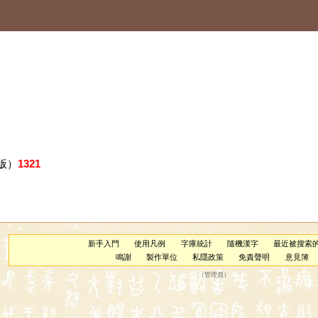
版）
1321
新手入門
使用凡例
字庫統計
隨機漢字
最近被搜索
鳴謝
製作單位
私隱政策
免責聲明
意見簿
（
管理員
）