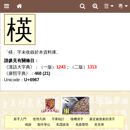
普
粵
楧
「楧」字未收錄於本資料庫。
請參見有關條目：
《漢語大字典》：（一版）
1243
；（二版）
1313
《康熙字典》：
468 (21)
Unicode：
U+6967
新手入門
使用凡例
字庫統計
隨機漢字
最近被搜索的漢字
鳴謝
製作單位
私隱政策
免責聲明
意見簿