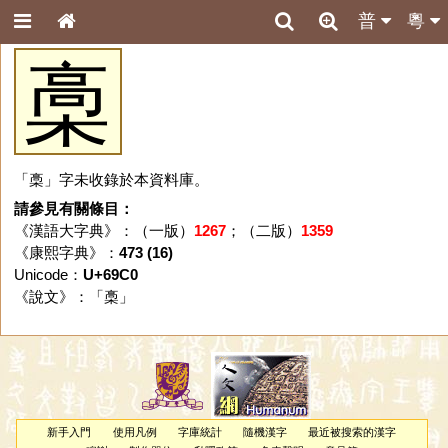
普
粵
槀
「槀」字未收錄於本資料庫。
請參見有關條目：
《漢語大字典》：（一版）
1267
；（二版）
1359
《康熙字典》：
473 (16)
Unicode：
U+69C0
《說文》：「
槀
」
新手入門
使用凡例
字庫統計
隨機漢字
最近被搜索的漢字