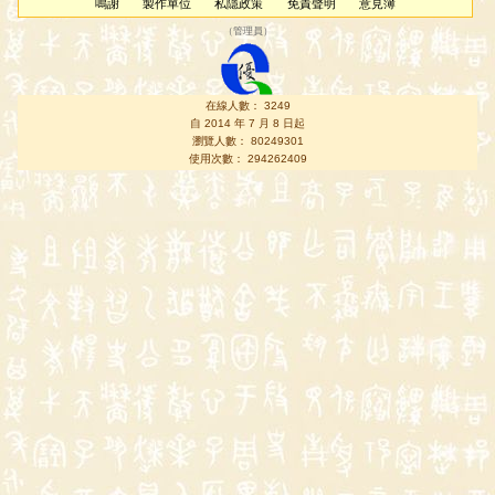
鳴謝
製作單位
私隱政策
免責聲明
意見簿
（
管理員
）
在線人數： 3249
自 2014 年 7 月 8 日起
瀏覽人數： 80249301
使用次數： 294262409