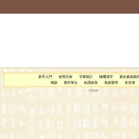
新手入門
使用凡例
字庫統計
隨機漢字
最近被搜索
鳴謝
製作單位
私隱政策
免責聲明
意見簿
（
管理員
）