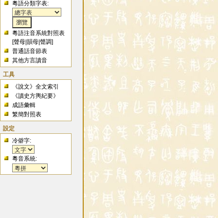
粵語分類字表:
粵語注音系統對照表
[
聲母
|
韻母
|
聲調
]
普通話音節表
其他方言讀音
工具
《說文》全文索引
《讀史方輿紀要》
成語彙輯
繁簡對照表
設定
冷僻字:
粵音系統: