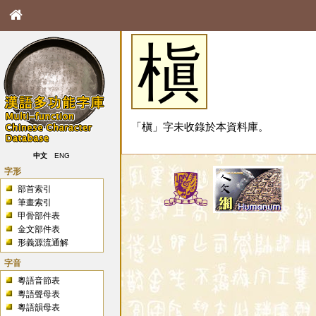
槇
「槇」字未收錄於本資料庫。
中文
ENG
字形
部首索引
筆畫索引
甲骨部件表
金文部件表
形義源流通解
字音
粵語音節表
粵語聲母表
粵語韻母表