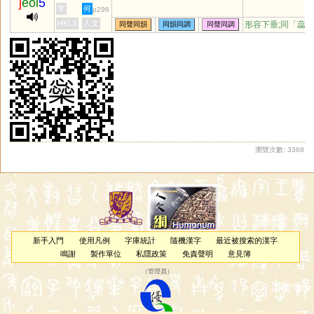
j
eoi
5
李
何
p296
HKLS
人文
形容下垂;同「
蕊
同聲同韻
同韻同調
同聲同調
瀏覽次數: 3368
新手入門
使用凡例
字庫統計
隨機漢字
最近被搜索的漢字
鳴謝
製作單位
私隱政策
免責聲明
意見簿
（
管理員
）