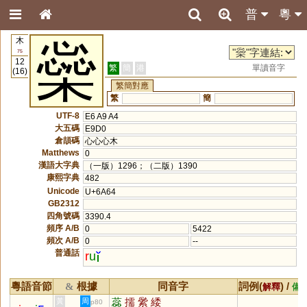
普
粵
木
橤
75
12
繁
簡
港
單讀音字
(16)
繁簡對應
繁
簡
UTF-8
E6 A9 A4
大五碼
E9D0
倉頡碼
心心心木
Matthews
0
漢語大字典
（一版）1296；（二版）1390
康熙字典
482
Unicode
U+6A64
GB2312
四角號碼
3390.4
頻序 A/B
0
5422
頻次 A/B
0
--
普通話
r
u
粵語音節
根據
同音字
詞例(
) /
&
解釋
備
蕊
擩
繠
緌
黃
周
p80