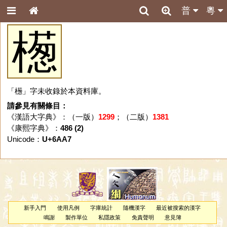
普
粵
檧
「檧」字未收錄於本資料庫。
請參見有關條目：
《漢語大字典》：（一版）
1299
；（二版）
1381
《康熙字典》：
486 (2)
Unicode：
U+6AA7
新手入門
使用凡例
字庫統計
隨機漢字
最近被搜索的漢字
鳴謝
製作單位
私隱政策
免責聲明
意見簿