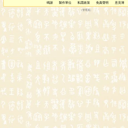
鳴謝
製作單位
私隱政策
免責聲明
意見簿
（
管理員
）