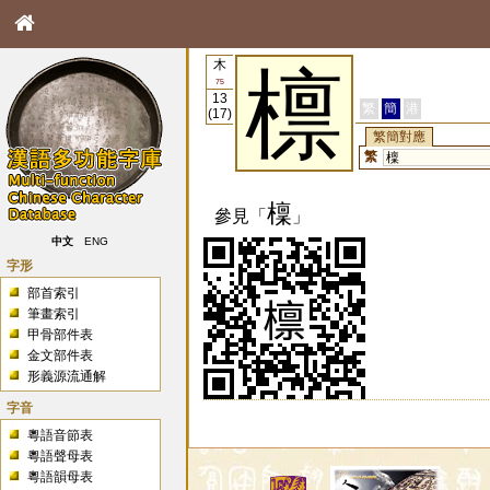
木
檩
75
13
繁
簡
港
(17)
繁簡對應
繁
檁
檁
參見「
」
中文
ENG
字形
部首索引
筆畫索引
甲骨部件表
金文部件表
形義源流通解
字音
粵語音節表
粵語聲母表
粵語韻母表