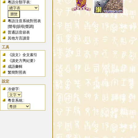
粵語分類字表:
粵語注音系統對照表
[
聲母
|
韻母
|
聲調
]
普通話音節表
其他方言讀音
工具
《說文》全文索引
《讀史方輿紀要》
成語彙輯
繁簡對照表
設定
冷僻字:
粵音系統: