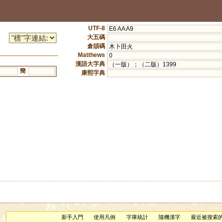
UTF-8
E6 AA A9
大五碼
倉頡碼
木卜田火
Matthews
0
漢語大字典
（一版）；（二版）1399
簡
康熙字典
新手入門
使用凡例
字庫統計
隨機漢字
最近被搜索