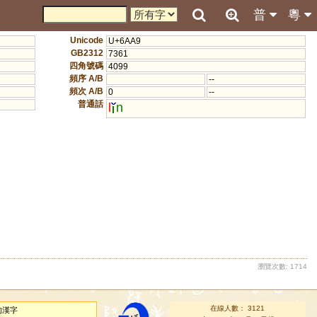
普
粵
Unicode
U+6AA9
GB2312
7361
四角號碼
4099
頻序 A/B
--
頻次 A/B
0
--
普通話
l
n
瀏覽次數: 1714
在線人數： 3121
的漢字