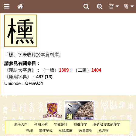
普
粵
櫄
「櫄」字未收錄於本資料庫。
請參見有關條目：
《漢語大字典》：（一版）
1309
；（二版）
1404
《康熙字典》：
487 (13)
Unicode：
U+6AC4
新手入門
使用凡例
字庫統計
隨機漢字
最近被搜索的漢字
鳴謝
製作單位
私隱政策
免責聲明
意見簿