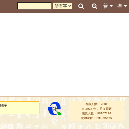
普
粵
在線人數： 2802
的漢字
自 2014 年 7 月 8 日起
瀏覽人數： 80107124
使用次數： 293995655