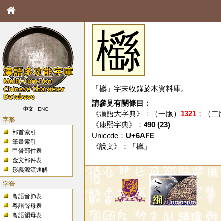
櫾
「櫾」字未收錄於本資料庫。
請參見有關條目：
中文
ENG
《漢語大字典》：（一版）
1321
；（二
字形
《康熙字典》：
490 (23)
部首索引
Unicode：
U+6AFE
筆畫索引
《說文》：「
櫾
」
甲骨部件表
金文部件表
形義源流通解
字音
粵語音節表
粵語聲母表
粵語韻母表