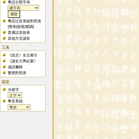
粵語分類字表:
粵語注音系統對照表
[
聲母
|
韻母
|
聲調
]
普通話音節表
其他方言讀音
工具
《說文》全文索引
《讀史方輿紀要》
成語彙輯
繁簡對照表
設定
冷僻字:
粵音系統: