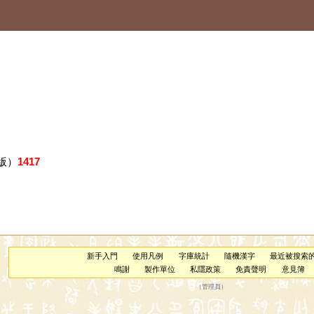
版）
1417
新手入門
使用凡例
字庫統計
隨機漢字
最近被搜索
鳴謝
製作單位
私隱政策
免責聲明
意見簿
（
管理員
）