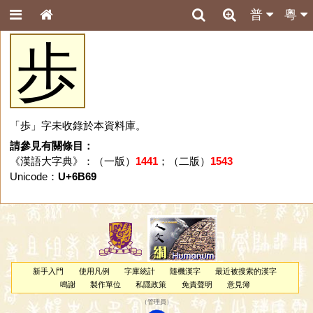
普
粵
歩
「歩」字未收錄於本資料庫。
請參見有關條目：
《漢語大字典》：（一版）
1441
；（二版）
1543
Unicode：
U+6B69
新手入門
使用凡例
字庫統計
隨機漢字
最近被搜索的漢字
鳴謝
製作單位
私隱政策
免責聲明
意見簿
（
管理員
）