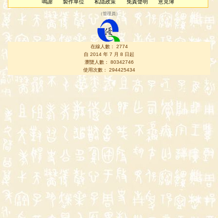
鳴謝
製作單位
私隱政策
免責聲明
意見簿
（
管理員
）
在線人數： 2774
自 2014 年 7 月 8 日起
瀏覽人數： 80342746
使用次數： 294425434