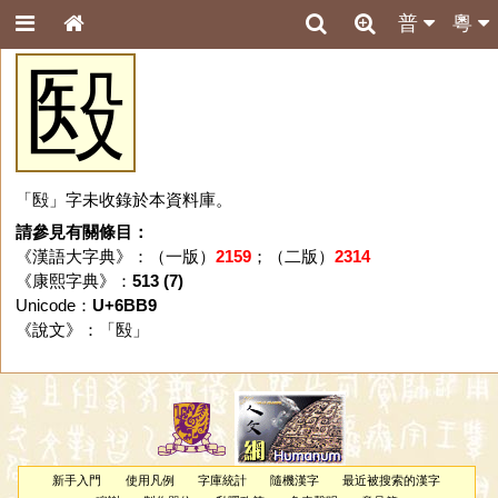
普
粵
殹
「殹」字未收錄於本資料庫。
請參見有關條目：
《漢語大字典》：（一版）
2159
；（二版）
2314
《康熙字典》：
513 (7)
Unicode：
U+6BB9
《說文》：「
殹
」
新手入門
使用凡例
字庫統計
隨機漢字
最近被搜索的漢字