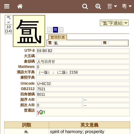
普
粵
气
氲
84
10
繁
簡
港
(14)
繁簡對應
繁
簡
氳
UTF-8
E6 B0 B2
大五碼
倉頡碼
人弓日月廿
Matthews
0
漢語大字典
（一版）；（二版）2158
康熙字典
Unicode
U+6C32
GB2312
7521
四角號碼
8011
頻序 A/B
--
頻次 A/B
0
--
普通話
y
n
詞類
英文意義
n.
spirit
of
harmony
;
prosperity