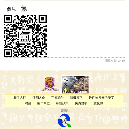
氳
參見「
」
瀏覽次數: 2436
新手入門
使用凡例
字庫統計
隨機漢字
最近被搜索的漢字
鳴謝
製作單位
私隱政策
免責聲明
意見簿
（
管理員
）