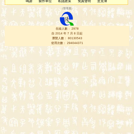
鳴謝
製作單位
私隱政策
免責聲明
意見簿
（
管理員
）
在線人數： 2978
自 2014 年 7 月 8 日起
瀏覽人數： 80130543
使用次數： 294044371