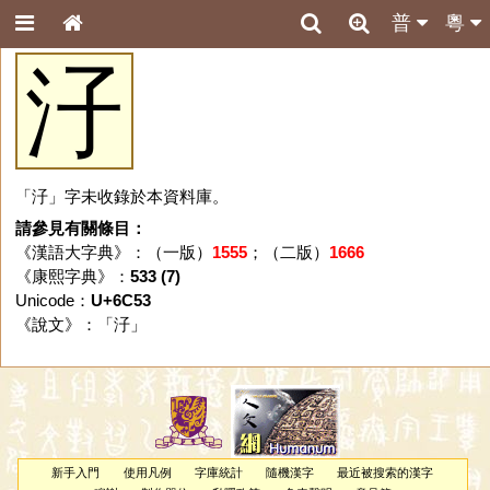
普
粵
汓
「汓」字未收錄於本資料庫。
請參見有關條目：
《漢語大字典》：（一版）
1555
；（二版）
1666
《康熙字典》：
533 (7)
Unicode：
U+6C53
《說文》：「
汓
」
新手入門
使用凡例
字庫統計
隨機漢字
最近被搜索的漢字