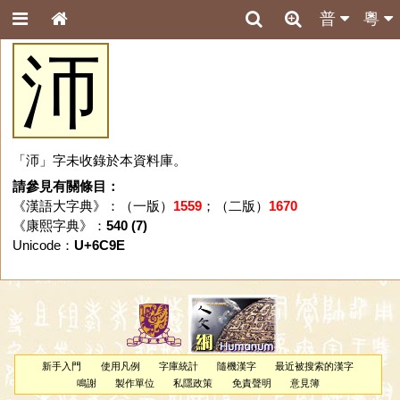
普
粵
沞
「沞」字未收錄於本資料庫。
請參見有關條目：
《漢語大字典》：（一版）
1559
；（二版）
1670
《康熙字典》：
540 (7)
Unicode：
U+6C9E
新手入門
使用凡例
字庫統計
隨機漢字
最近被搜索的漢字
鳴謝
製作單位
私隱政策
免責聲明
意見簿