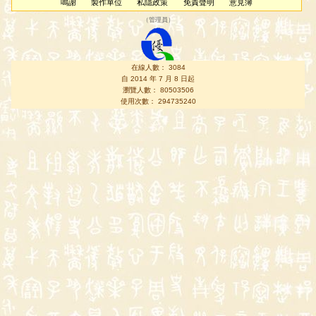
鳴謝
製作單位
私隱政策
免責聲明
意見簿
（
管理員
）
在線人數： 3084
自 2014 年 7 月 8 日起
瀏覽人數： 80503506
使用次數： 294735240