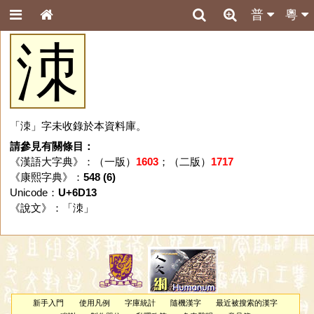
普
粵
洓
「洓」字未收錄於本資料庫。
請參見有關條目：
《漢語大字典》：（一版）
1603
；（二版）
1717
《康熙字典》：
548 (6)
Unicode：
U+6D13
《說文》：「
洓
」
新手入門
使用凡例
字庫統計
隨機漢字
最近被搜索的漢字