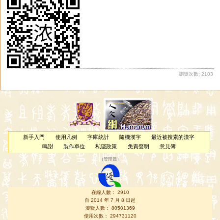
瀏覽次數: 2103
新手入門
使用凡例
字庫統計
隨機漢字
最近被搜索的漢字
鳴謝
製作單位
私隱政策
免責聲明
意見簿
（
管理員
）
在線人數： 2910
自 2014 年 7 月 8 日起
瀏覽人數： 80501369
使用次數： 294731120