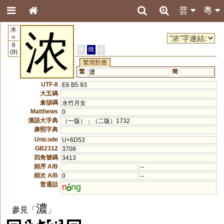
普
粵
水
浓
85
6
繁
簡
港
(9)
繁簡對應
繁
簡
濃
UTF-8
E6 B5 93
大五碼
倉頡碼
水竹月女
Matthews
0
漢語大字典
（一版）；（二版）1732
康熙字典
Unicode
U+6D53
GB2312
3708
四角號碼
3413
頻序 A/B
--
頻次 A/B
0
--
普通話
n
ng
濃
參見「
」