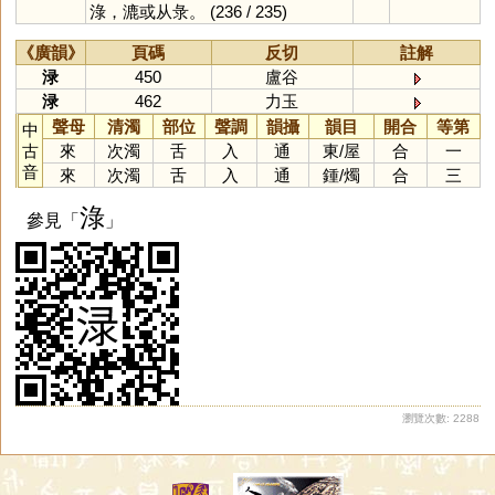
淥，漉或从彔。
(236 / 235)
《廣韻》
頁碼
反切
註解
渌
450
盧谷
渌
462
力玉
聲母
清濁
部位
聲調
韻攝
韻目
開合
等第
中
古
來
次濁
舌
入
通
東
/
屋
合
一
音
來
次濁
舌
入
通
鍾
/
燭
合
三
淥
參見「
」
瀏覽次數: 2288