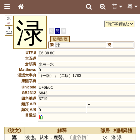
普
粵
水
渌
85
8
繁
簡
港
(11)
繁簡對應
繁
簡
淥
UTF-8
E6 B8 8C
大五碼
倉頡碼
水弓一水
Matthews
0
漢語大字典
（一版）；（二版）1783
康熙字典
Unicode
U+6E0C
GB2312
6843
四角號碼
3719
頻序 A/B
--
頻次 A/B
0
--
普通話
l
《說文》
解釋
部居
相關異體
漉
浚也。从水，鹿聲。
〔盧谷切〕
水
淥
渌