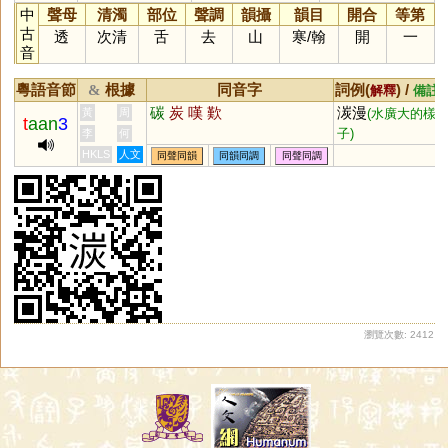
中
聲母
清濁
部位
聲調
韻攝
韻目
開合
等第
古
透
次清
舌
去
山
寒
/
翰
開
一
音
粵語音節
根據
同音字
詞例(
) /
&
解釋
備註
碳
炭
嘆
歎
湠漫
黃
周
(水廣大的樣
t
aan
3
子)
李
何
HKLS
人文
同聲同韻
同韻同調
同聲同調
瀏覽次數: 2412