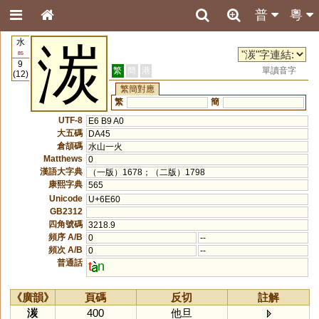
普
粵
水
湠
85
9
繁
簡
港
單讀音字
(12)
繁簡對應
繁
簡
UTF-8
E6 B9 A0
大五碼
DA45
倉頡碼
水山一火
Matthews
0
漢語大字典
（一版）1678；（二版）1798
康熙字典
565
Unicode
U+6E60
GB2312
四角號碼
3218.9
頻序 A/B
0
--
頻次 A/B
0
--
普通話
t
n
《廣韻》
頁碼
反切
註解
湠
400
他旦