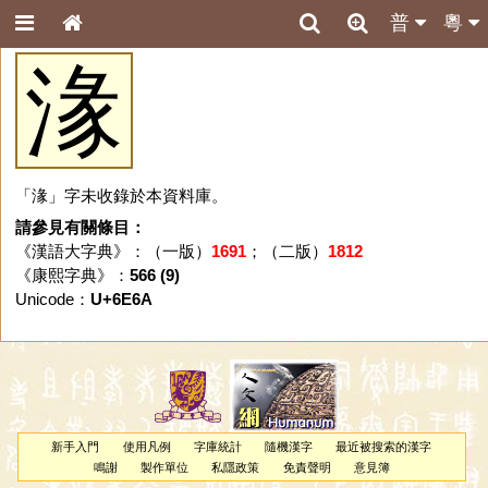
普
粵
湪
「湪」字未收錄於本資料庫。
請參見有關條目：
《漢語大字典》：（一版）
1691
；（二版）
1812
《康熙字典》：
566 (9)
Unicode：
U+6E6A
新手入門
使用凡例
字庫統計
隨機漢字
最近被搜索的漢字
鳴謝
製作單位
私隱政策
免責聲明
意見簿