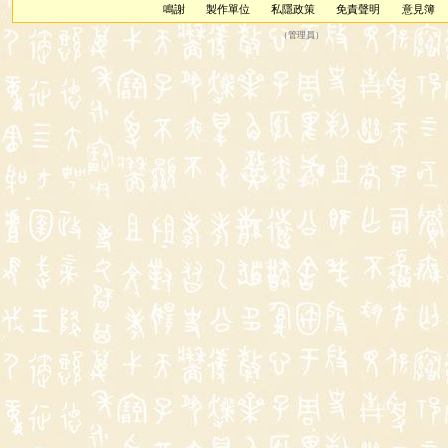
鳴謝
製作單位
私隱政策
免責聲明
意見簿
（
管理員
）