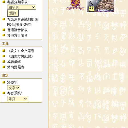
粵語分類字表:
粵語注音系統對照表
[
聲母
|
韻母
|
聲調
]
普通話音節表
其他方言讀音
工具
《說文》全文索引
《讀史方輿紀要》
成語彙輯
繁簡對照表
設定
冷僻字:
粵音系統: