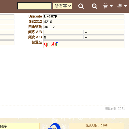
普
粵
Unicode
U+6E7F
GB2312
4210
四角號碼
3611.2
頻序 A/B
--
頻次 A/B
0
--
普通話
q
sh
瀏覽次數: 2641
在線人數： 5108
的漢字