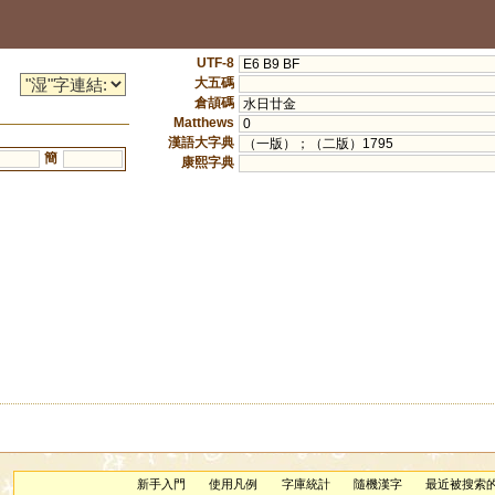
UTF-8
E6 B9 BF
大五碼
倉頡碼
水日廿金
Matthews
0
漢語大字典
（一版）；（二版）1795
簡
康熙字典
新手入門
使用凡例
字庫統計
隨機漢字
最近被搜索