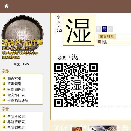
水
湿
85
9
繁
簡
港
(12)
繁簡對應
繁
濕
濕
參見「
」
中文
ENG
字形
部首索引
筆畫索引
甲骨部件表
金文部件表
形義源流通解
字音
粵語音節表
粵語聲母表
粵語韻母表