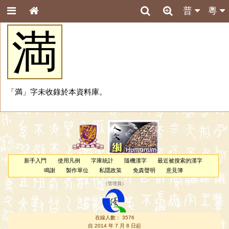
普
粵
満
「満」字未收錄於本資料庫。
新手入門
使用凡例
字庫統計
隨機漢字
最近被搜索的漢字
鳴謝
製作單位
私隱政策
免責聲明
意見簿
（
管理員
）
在線人數： 3576
自 2014 年 7 月 8 日起