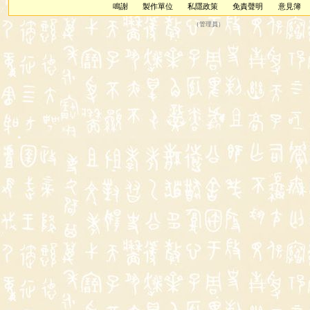
鳴謝
製作單位
私隱政策
免責聲明
意見簿
（
管理員
）