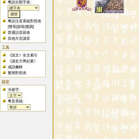
粵語分類字表:
粵語注音系統對照表
[
聲母
|
韻母
|
聲調
]
普通話音節表
其他方言讀音
工具
《說文》全文索引
《讀史方輿紀要》
成語彙輯
繁簡對照表
設定
冷僻字:
粵音系統: