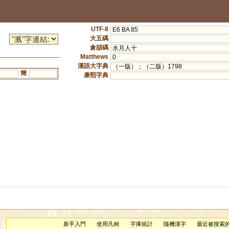
UTF-8
E6 BA 85
大五碼
倉頡碼
水月人十
Matthews
0
漢語大字典
（一版）；（二版）1798
簡
康熙字典
新手入門
使用凡例
字庫統計
隨機漢字
最近被搜索