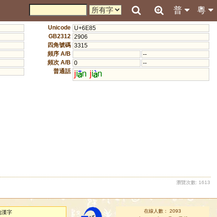
普
粵
Unicode
U+6E85
GB2312
2906
四角號碼
3315
頻序 A/B
--
頻次 A/B
0
--
普通話
j
i
n
j
i
n
瀏覽次數: 1613
在線人數： 2093
的漢字