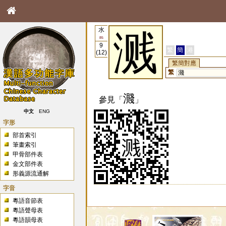
水
溅
85
9
繁
簡
港
(12)
繁簡對應
繁
濺
濺
參見「
」
中文
ENG
字形
部首索引
筆畫索引
甲骨部件表
金文部件表
形義源流通解
字音
粵語音節表
粵語聲母表
粵語韻母表