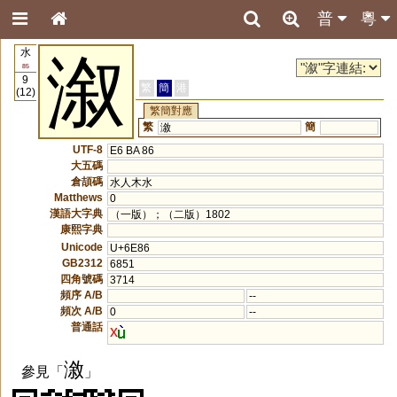
普
粵
水
溆
85
9
繁
簡
港
(12)
繁簡對應
繁
簡
漵
UTF-8
E6 BA 86
大五碼
倉頡碼
水人木水
Matthews
0
漢語大字典
（一版）；（二版）1802
康熙字典
Unicode
U+6E86
GB2312
6851
四角號碼
3714
頻序 A/B
--
頻次 A/B
0
--
普通話
x
漵
參見「
」