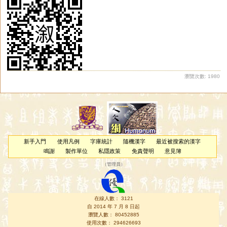
瀏覽次數: 1980
新手入門
使用凡例
字庫統計
隨機漢字
最近被搜索的漢字
鳴謝
製作單位
私隱政策
免責聲明
意見簿
（
管理員
）
在線人數： 3121
自 2014 年 7 月 8 日起
瀏覽人數： 80452885
使用次數： 294626693