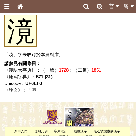
普
粵
滰
「滰」字未收錄於本資料庫。
請參見有關條目：
《漢語大字典》：（一版）
1728
；（二版）
1851
《康熙字典》：
571 (31)
Unicode：
U+6EF0
《說文》：「
滰
」
新手入門
使用凡例
字庫統計
隨機漢字
最近被搜索的漢字