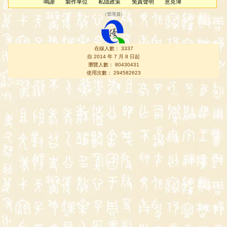
鳴謝
製作單位
私隱政策
免責聲明
意見簿
（
管理員
）
在線人數： 3337
自 2014 年 7 月 8 日起
瀏覽人數： 80430431
使用次數： 294582623