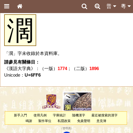
普
粵
濶
「濶」字未收錄於本資料庫。
請參見有關條目：
《漢語大字典》：（一版）
1774
；（二版）
1896
Unicode：
U+6FF6
新手入門
使用凡例
字庫統計
隨機漢字
最近被搜索的漢字
鳴謝
製作單位
私隱政策
免責聲明
意見簿
（
管理員
）