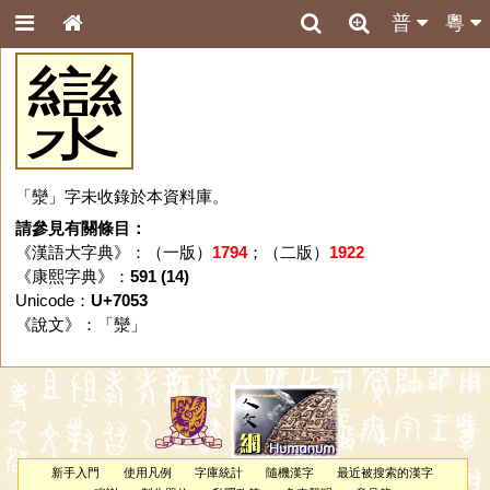
普
粵
灓
「灓」字未收錄於本資料庫。
請參見有關條目：
《漢語大字典》：（一版）
1794
；（二版）
1922
《康熙字典》：
591 (14)
Unicode：
U+7053
《說文》：「
灓
」
新手入門
使用凡例
字庫統計
隨機漢字
最近被搜索的漢字