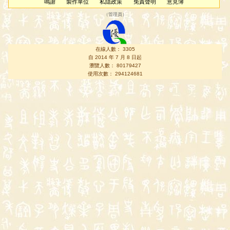
鳴謝
製作單位
私隱政策
免責聲明
意見簿
（
管理員
）
在線人數： 3305
自 2014 年 7 月 8 日起
瀏覽人數： 80179427
使用次數： 294124681