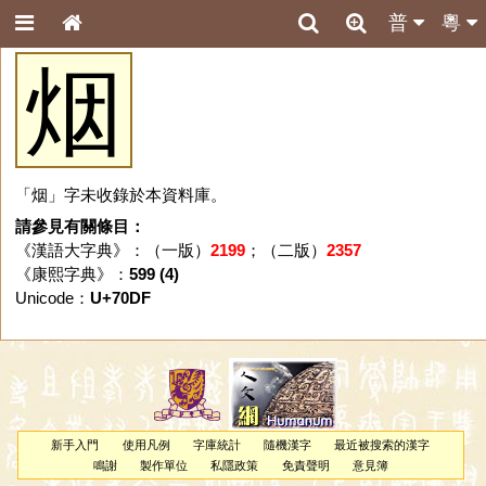
普
粵
烟
「烟」字未收錄於本資料庫。
請參見有關條目：
《漢語大字典》：（一版）
2199
；（二版）
2357
《康熙字典》：
599 (4)
Unicode：
U+70DF
新手入門
使用凡例
字庫統計
隨機漢字
最近被搜索的漢字
鳴謝
製作單位
私隱政策
免責聲明
意見簿