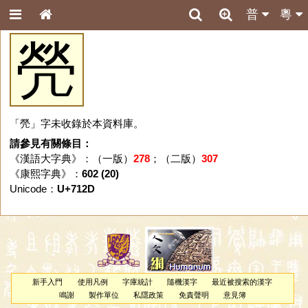
普
粵
焭
「焭」字未收錄於本資料庫。
請參見有關條目：
《漢語大字典》：（一版）
278
；（二版）
307
《康熙字典》：
602 (20)
Unicode：
U+712D
新手入門
使用凡例
字庫統計
隨機漢字
最近被搜索的漢字
鳴謝
製作單位
私隱政策
免責聲明
意見簿