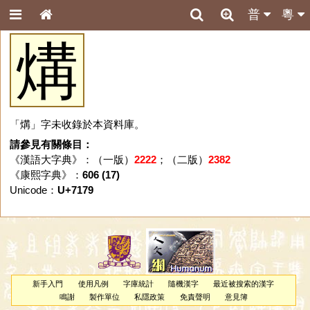
普
粵
煹
「煹」字未收錄於本資料庫。
請參見有關條目：
《漢語大字典》：（一版）
2222
；（二版）
2382
《康熙字典》：
606 (17)
Unicode：
U+7179
新手入門
使用凡例
字庫統計
隨機漢字
最近被搜索的漢字
鳴謝
製作單位
私隱政策
免責聲明
意見簿