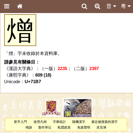
普
粵
熷
「熷」字未收錄於本資料庫。
請參見有關條目：
《漢語大字典》：（一版）
2235
；（二版）
2397
《康熙字典》：
609 (18)
Unicode：
U+71B7
新手入門
使用凡例
字庫統計
隨機漢字
最近被搜索的漢字
鳴謝
製作單位
私隱政策
免責聲明
意見簿