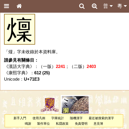
普
粵
燣
「燣」字未收錄於本資料庫。
請參見有關條目：
《漢語大字典》：（一版）
2241
；（二版）
2403
《康熙字典》：
612 (25)
Unicode：
U+71E3
新手入門
使用凡例
字庫統計
隨機漢字
最近被搜索的漢字
鳴謝
製作單位
私隱政策
免責聲明
意見簿