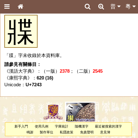
普
粵
牃
「牃」字未收錄於本資料庫。
請參見有關條目：
《漢語大字典》：（一版）
2378
；（二版）
2545
《康熙字典》：
620 (16)
Unicode：
U+7243
新手入門
使用凡例
字庫統計
隨機漢字
最近被搜索的漢字
鳴謝
製作單位
私隱政策
免責聲明
意見簿