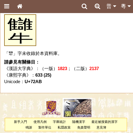
普
粵
犫
「犫」字未收錄於本資料庫。
請參見有關條目：
《漢語大字典》：（一版）
1823
；（二版）
2137
《康熙字典》：
633 (25)
Unicode：
U+72AB
新手入門
使用凡例
字庫統計
隨機漢字
最近被搜索的漢字
鳴謝
製作單位
私隱政策
免責聲明
意見簿