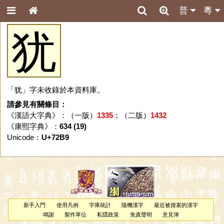
普
粵
犹
「犹」字未收錄於本資料庫。
請參見有關條目：
《漢語大字典》：（一版）
1335
；（二版）
1432
《康熙字典》：
634 (19)
Unicode：
U+72B9
新手入門
使用凡例
字庫統計
隨機漢字
最近被搜索的漢字
鳴謝
製作單位
私隱政策
免責聲明
意見簿