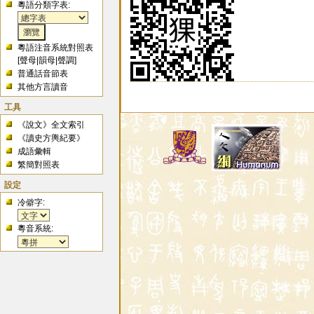
粵語分類字表:
粵語注音系統對照表
[
聲母
|
韻母
|
聲調
]
普通話音節表
其他方言讀音
工具
《說文》全文索引
《讀史方輿紀要》
成語彙輯
繁簡對照表
設定
冷僻字:
粵音系統: