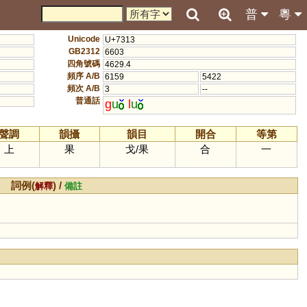
普
粵
Unicode
U+7313
GB2312
6603
四角號碼
4629.4
頻序 A/B
6159
5422
頻次 A/B
3
--
普通話
g
u
l
u
聲調
韻攝
韻目
開合
等第
上
果
戈
/
果
合
一
詞例(
) /
解釋
備註