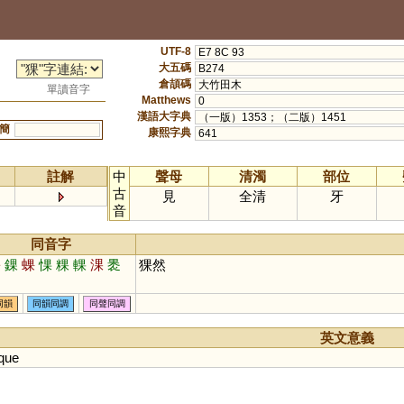
UTF-8
E7 8C 93
大五碼
B274
倉頡碼
大竹田木
單讀音字
Matthews
0
漢語大字典
（一版）1353；（二版）1451
簡
康熙字典
641
註解
中
聲母
清濁
部位
古
見
全清
牙
音
同音字
裹
錁
蜾
惈
粿
輠
淉
褁
猓然
同韻
同韻同調
同聲同調
英文意義
que