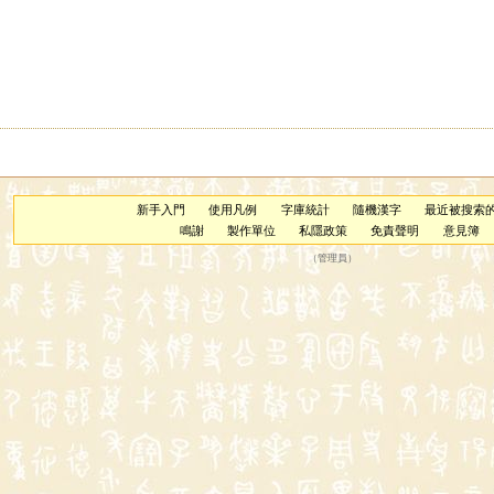
新手入門
使用凡例
字庫統計
隨機漢字
最近被搜索
鳴謝
製作單位
私隱政策
免責聲明
意見簿
（
管理員
）