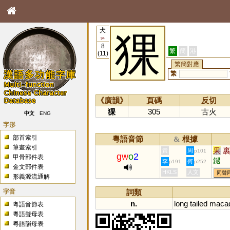
犬
猓
94
8
繁
簡
港
(11)
繁簡對應
繁
《廣韻》
頁碼
反切
猓
305
古火
中文
ENG
字形
部首索引
粵語音節
根據
&
筆畫索引
果
黃
周
p101
gw
o
2
甲骨部件表
鐹
李
何
p191
p252
金文部件表
HKLS
人文
同聲
形義源流通解
字音
詞類
n.
long
tailed
maca
粵語音節表
粵語聲母表
粵語韻母表