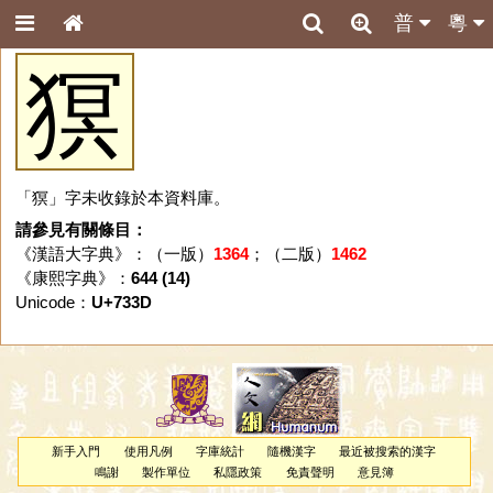
普
粵
猽
「猽」字未收錄於本資料庫。
請參見有關條目：
《漢語大字典》：（一版）
1364
；（二版）
1462
《康熙字典》：
644 (14)
Unicode：
U+733D
新手入門
使用凡例
字庫統計
隨機漢字
最近被搜索的漢字
鳴謝
製作單位
私隱政策
免責聲明
意見簿