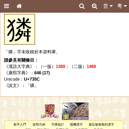
普
粵
獜
「獜」字未收錄於本資料庫。
請參見有關條目：
《漢語大字典》：（一版）
1369
；（二版）
1468
《康熙字典》：
646 (17)
Unicode：
U+735C
《說文》：「
獜
」
新手入門
使用凡例
字庫統計
隨機漢字
最近被搜索的漢字