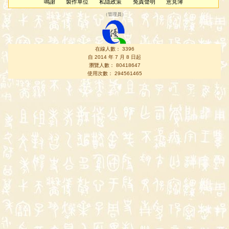
鳴謝
製作單位
私隱政策
免責聲明
意見簿
（
管理員
）
在線人數： 3396
自 2014 年 7 月 8 日起
瀏覽人數： 80418647
使用次數： 294561465