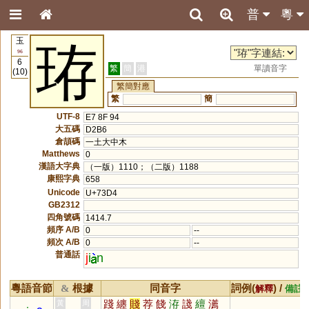
普
粵
玉
珔
96
6
繁
簡
港
單讀音字
(10)
繁簡對應
繁
簡
UTF-8
E7 8F 94
大五碼
D2B6
倉頡碼
一土大中木
Matthews
0
漢語大字典
（一版）1110；（二版）1188
康熙字典
658
Unicode
U+73D4
GB2312
四角號碼
1414.7
頻序 A/B
0
--
頻次 A/B
0
--
普通話
j
i
n
粵語音節
根據
同音字
詞例(
) /
&
解釋
備註
踐
纏
賤
荐
餞
洊
諓
繵
瀳
黃
周