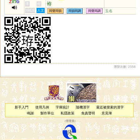
z
in
6
袸
李
何
HKLS
人文
玉名
同聲同韻
同韻同調
同聲同調
瀏覽次數: 2558
新手入門
使用凡例
字庫統計
隨機漢字
最近被搜索的漢字
鳴謝
製作單位
私隱政策
免責聲明
意見簿
（
管理員
）