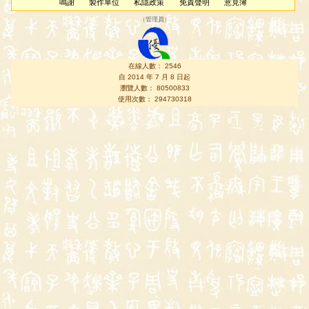
鳴謝
製作單位
私隱政策
免責聲明
意見簿
（
管理員
）
在線人數： 2546
自 2014 年 7 月 8 日起
瀏覽人數： 80500833
使用次數： 294730318