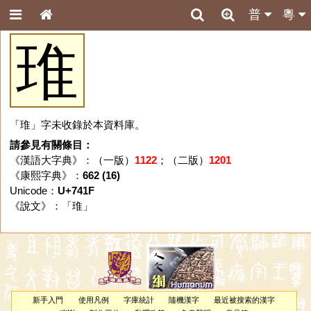
普
粵
琟
「琟」字未收錄於本資料庫。
請參見有關條目：
《漢語大字典》：（一版）
1122
；（二版）
1201
《康熙字典》：
662 (16)
Unicode：
U+741F
《說文》：「
琟
」
新手入門
使用凡例
字庫統計
隨機漢字
最近被搜索的漢字