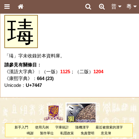
普
粵
瑇
「瑇」字未收錄於本資料庫。
請參見有關條目：
《漢語大字典》：（一版）
1125
；（二版）
1204
《康熙字典》：
664 (23)
Unicode：
U+7447
新手入門
使用凡例
字庫統計
隨機漢字
最近被搜索的漢字
鳴謝
製作單位
私隱政策
免責聲明
意見簿