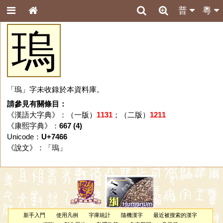
普
粵
瑦
「瑦」字未收錄於本資料庫。
請參見有關條目：
《漢語大字典》：（一版）
1131
；（二版）
1211
《康熙字典》：
667 (4)
Unicode：
U+7466
《說文》：「
瑦
」
新手入門
使用凡例
字庫統計
隨機漢字
最近被搜索的漢字