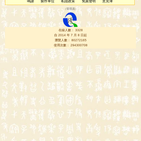
鳴謝
製作單位
私隱政策
免責聲明
意見簿
（
管理員
）
在線人數： 3328
自 2014 年 7 月 8 日起
瀏覽人數： 80272165
使用次數： 294300708