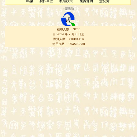
鳴謝
製作單位
私隱政策
免責聲明
意見簿
（
管理員
）
在線人數： 3255
自 2014 年 7 月 8 日起
瀏覽人數： 80384126
使用次數： 294502338