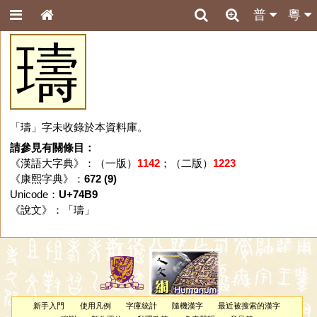
普
粵
璹
「璹」字未收錄於本資料庫。
請參見有關條目：
《漢語大字典》：（一版）
1142
；（二版）
1223
《康熙字典》：
672 (9)
Unicode：
U+74B9
《說文》：「
璹
」
新手入門
使用凡例
字庫統計
隨機漢字
最近被搜索的漢字