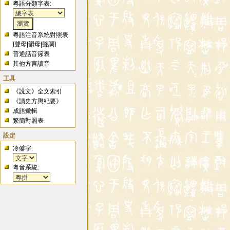
粵語分類字表:
粵語注音系統對照表
[
聲母
|
韻母
|
聲調
]
普通話音節表
其他方言讀音
工具
《說文》全文索引
《讀史方輿紀要》
成語彙輯
繁簡對照表
設定
冷僻字:
粵音系統: