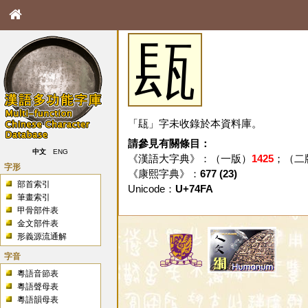
瓺
「瓺」字未收錄於本資料庫。
請參見有關條目：
中文
ENG
《漢語大字典》：（一版）
1425
；（二
字形
《康熙字典》：
677 (23)
部首索引
Unicode：
U+74FA
筆畫索引
甲骨部件表
金文部件表
形義源流通解
字音
粵語音節表
粵語聲母表
粵語韻母表