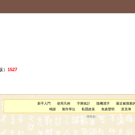
版）
1527
新手入門
使用凡例
字庫統計
隨機漢字
最近被搜索
鳴謝
製作單位
私隱政策
免責聲明
意見簿
（
管理員
）