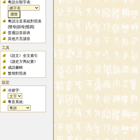
粵語分類字表:
粵語注音系統對照表
[
聲母
|
韻母
|
聲調
]
普通話音節表
其他方言讀音
工具
《說文》全文索引
《讀史方輿紀要》
成語彙輯
繁簡對照表
設定
冷僻字:
粵音系統: