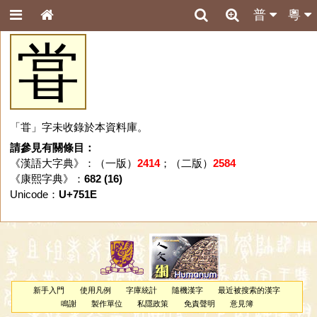
普
粵
甞
「甞」字未收錄於本資料庫。
請參見有關條目：
《漢語大字典》：（一版）
2414
；（二版）
2584
《康熙字典》：
682 (16)
Unicode：
U+751E
新手入門
使用凡例
字庫統計
隨機漢字
最近被搜索的漢字
鳴謝
製作單位
私隱政策
免責聲明
意見簿