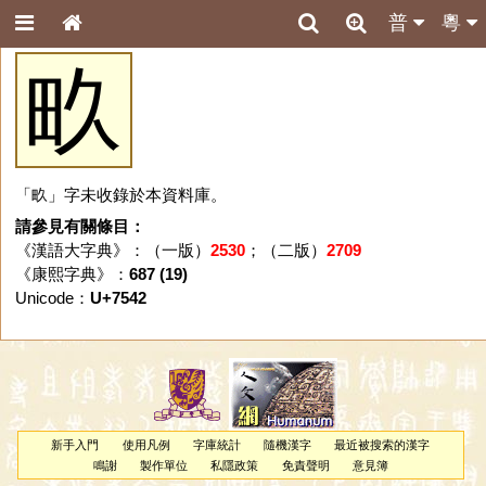
普
粵
畂
「畂」字未收錄於本資料庫。
請參見有關條目：
《漢語大字典》：（一版）
2530
；（二版）
2709
《康熙字典》：
687 (19)
Unicode：
U+7542
新手入門
使用凡例
字庫統計
隨機漢字
最近被搜索的漢字
鳴謝
製作單位
私隱政策
免責聲明
意見簿