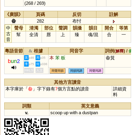
(268 / 269)
《廣韻》
頁碼
反切
註解
畚
282
布忖
中
聲母
清濁
部位
聲調
韻攝
韻目
開合
等第
古
幫
全清
唇
上
臻
魂
/
混
合
一
音
粵語音節
根據
同音字
詞例(
) /
&
解釋
備
本
苯
粄
畚箕
黃
周
p46
p35
b
un
2
李
何
p75
p336
HKLS
人文
同聲同韻
同韻同調
同聲同調
其他方言讀音
本字庫於「
畚
」字下錄有
7
個方言點的讀音
詳細資
料
詞類
英文意義
v.
scoop
up
with
a
dustpan