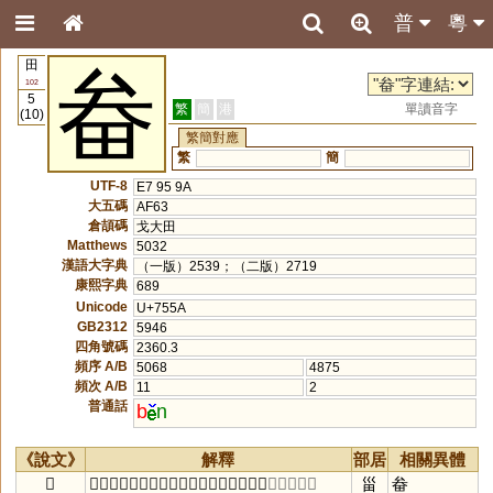
普
粵
田
畚
102
5
繁
簡
港
單讀音字
(10)
繁簡對應
繁
簡
UTF-8
E7 95 9A
大五碼
AF63
倉頡碼
戈大田
Matthews
5032
漢語大字典
（一版）2539；（二版）2719
康熙字典
689
Unicode
U+755A
GB2312
5946
四角號碼
2360.3
頻序 A/B
5068
4875
頻次 A/B
11
2
普通話
b
n
《說文》
解釋
部居
相關異體
𤲙
𤳊屬，蒲器也，所以盛穜。从甾，弁聲。
〔布忖切〕
甾
畚