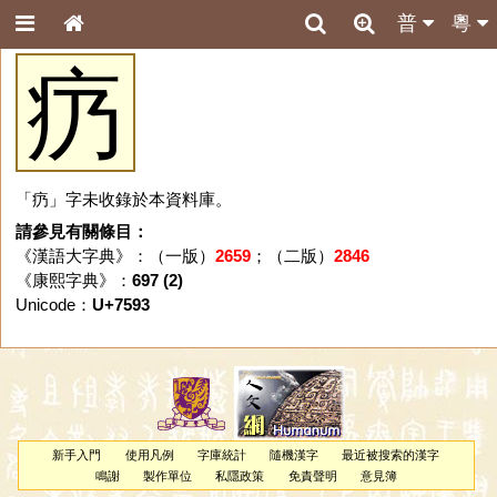
普
粵
疓
「疓」字未收錄於本資料庫。
請參見有關條目：
《漢語大字典》：（一版）
2659
；（二版）
2846
《康熙字典》：
697 (2)
Unicode：
U+7593
新手入門
使用凡例
字庫統計
隨機漢字
最近被搜索的漢字
鳴謝
製作單位
私隱政策
免責聲明
意見簿